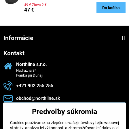
49 €
Zľava 2 €
Do košíka
47 €
Informácie
Kontakt
Northline s​.r​.o​.
Nádražná 34
Ivanka pri Dunaji
+421 902 255 255
obchod​@northline​.sk
Predvoľby súkromia
Zavoláme vám späť
Cookies používame na zlepšenie vašej návštevy tejto webovej
Váš telefón
*
stránky, analýzu jej výkonnosti a zhromažďovanie údajov o jej