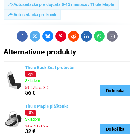
Autosedačka pre dojčatá 0-15 mesiacov Thule Maple
Autosedačka pre kočík
Facebook
Twitter
Bluesky
Pinterest
Reddit
LinkedIn
WhatsApp
E-
mail
Alternatívne produkty
Thule Back Seat protector
-5%
Skladom
59 €
Zľava 3 €
Do košíka
56 €
Thule Maple pláštenka
-5%
Skladom
34 €
Zľava 2 €
Do košíka
32 €