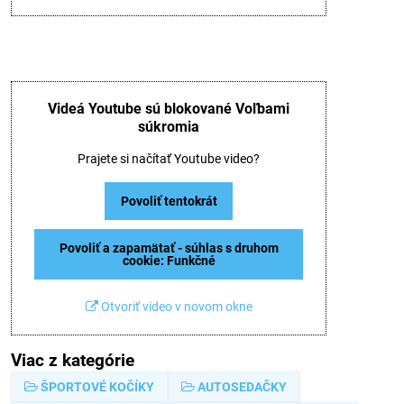
Videá Youtube sú blokované Voľbami
súkromia
Prajete si načítať Youtube video?
Povoliť tentokrát
Povoliť a zapamätať - súhlas s druhom
cookie: Funkčné
Otvoriť video v novom okne
Viac z kategórie
ŠPORTOVÉ KOČÍKY
AUTOSEDAČKY