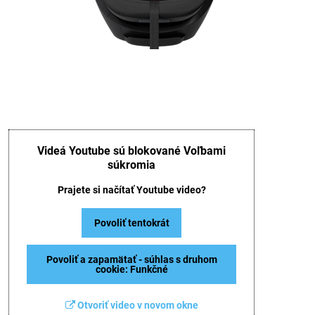
Videá Youtube sú blokované Voľbami
súkromia
Prajete si načítať Youtube video?
Povoliť tentokrát
Povoliť a zapamätať - súhlas s druhom
cookie: Funkčné
Otvoriť video v novom okne