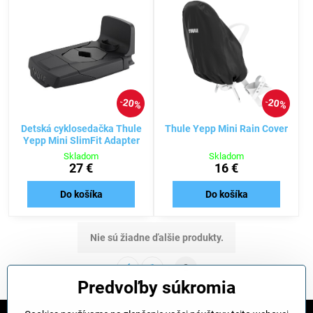
20%
20%
Detská cyklosedačka Thule
Thule Yepp Mini Rain Cover
Yepp Mini SlimFit Adapter
Skladom
Skladom
27 €
16 €
Do košíka
Do košíka
Nie sú žiadne ďalšie produkty.
1
2
Predvoľby súkromia