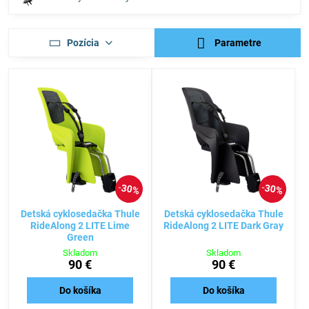
Pozícia
Parametre
30%
30%
Detská cyklosedačka Thule
Detská cyklosedačka Thule
RideAlong 2 LITE Lime
RideAlong 2 LITE Dark Gray
Green
Skladom
Skladom
90 €
90 €
Do košíka
Do košíka