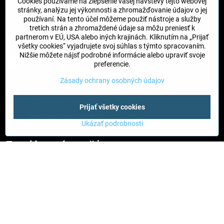
Cookies používame na zlepšenie vašej návštevy tejto webovej
Informácie
stránky, analýzu jej výkonnosti a zhromažďovanie údajov o jej
používaní. Na tento účel môžeme použiť nástroje a služby
tretích strán a zhromaždené údaje sa môžu preniesť k
Kontakt
partnerom v EÚ, USA alebo iných krajinách. Kliknutím na „Prijať
všetky cookies“ vyjadrujete svoj súhlas s týmto spracovaním.
Nižšie môžete nájsť podrobné informácie alebo upraviť svoje
Northline s​.r​.o​.
preferencie.
Nádražná 34
Ivanka pri Dunaji
Zásady ochrany osobných údajov
+421 902 255 255
Prijať všetky cookies
obchod​@northline​.sk
Ukázať podrobnosti
Zavoláme vám späť
Váš telefón
*
Odoslať