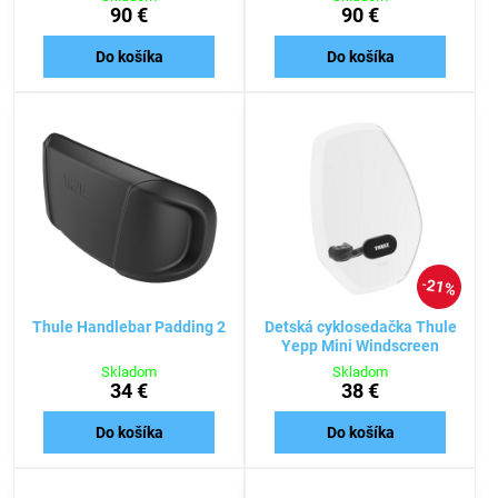
90 €
90 €
Do košíka
Do košíka
21%
Thule Handlebar Padding 2
Detská cyklosedačka Thule
Yepp Mini Windscreen
Skladom
Skladom
34 €
38 €
Do košíka
Do košíka