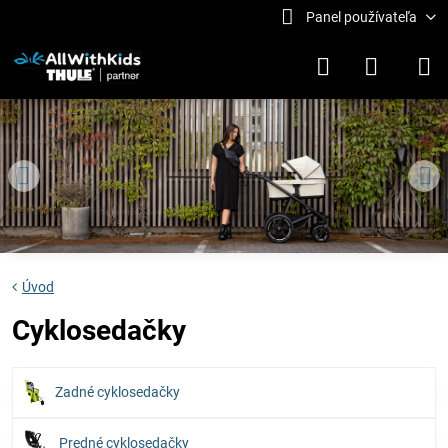
Panel používateľa
Úvod
Cyklosedačky
Zadné cyklosedačky
Predné cyklosedačky