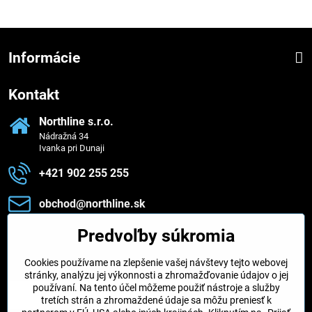
Informácie
Kontakt
Northline s​.r​.o​.
Nádražná 34
Ivanka pri Dunaji
+421 902 255 255
obchod​@northline​.sk
Predvoľby súkromia
Zavoláme vám späť
Cookies používame na zlepšenie vašej návštevy tejto webovej
Váš telefón
*
stránky, analýzu jej výkonnosti a zhromažďovanie údajov o jej
používaní. Na tento účel môžeme použiť nástroje a služby
tretích strán a zhromaždené údaje sa môžu preniesť k