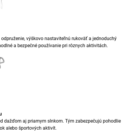
lo, odpruženie, výškovo nastaviteľnú rukoväť a jednoduchý
lné a bezpečné používanie pri rôznych aktivitách.
u
 pred dažďom aj priamym slnkom. Tým zabezpečujú pohodlie
k alebo športových aktivít.