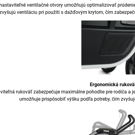
astaviteľné ventilačné otvory umožňujú optimalizovať prúdenie
zvyšujú ventiláciu pri použití s dažďovým krytom, čím zabezpe
Ergonomická rukovä
iteľná rukoväť zabezpečuje maximálne pohodlie pre rodiča a j
umožňuje prispôsobiť výšku podľa potreby, čím zvyšuje