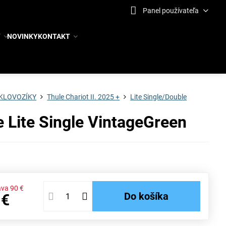
Panel používateľa
Y
NOVINKY
KONTAKT
KLOVOZÍKY
Thule Chariot II. 2025 +
Lite Single/Double
e Lite Single VintageGreen
ava
90 €
Do košíka
 €