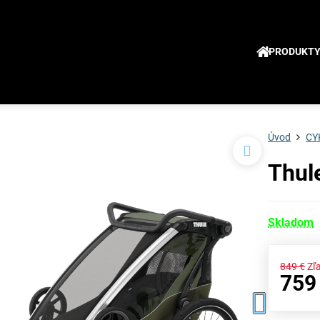
PRODUKT
Úvod
CY
Thul
Skladom
849 €
Zľ
759