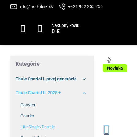
info@northline.sk
+421 902 255 255
Nákupný košík
0 €
Kategórie
Novinka
Thule Chariot I. prvej generácie
Thule Chariot II. 2025 +
Coaster
Courier
Lite Single/Double