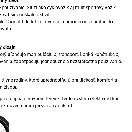
nný život
 používanie. Slúži ako cyklovozík aj multisportový vozík,
ať širokú škálu aktivít.
 Chariot Lite ľahko prenáša a prirodzene zapadne do
ivota.
 dizajn
orý uľahčuje manipuláciu aj transport. Ľahká konštrukcia,
vovania zabezpečujú jednoduché a bezstarostné používanie.
ktívne rodiny, ktoré uprednostňujú praktickosť, komfort a
 živote.
jazdu aj na nerovnom teréne. Tento systém efektívne tlmí
 a zároveň chráni prevážaný náklad.