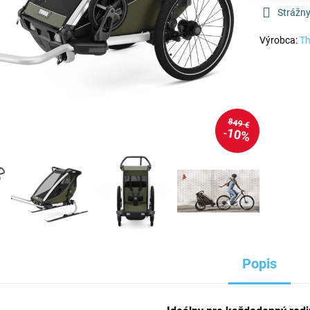
Strážny
Výrobca:
Th
849 €
10%
Popis