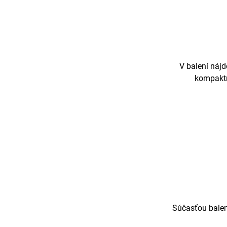
V balení nájd
kompaktn
Súčasťou balen