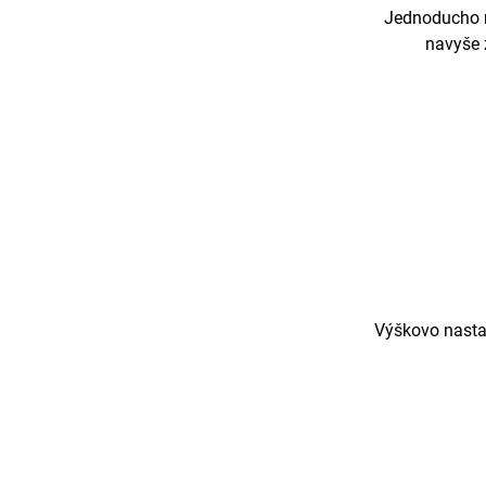
Jednoducho n
navyše 
Výškovo nastav