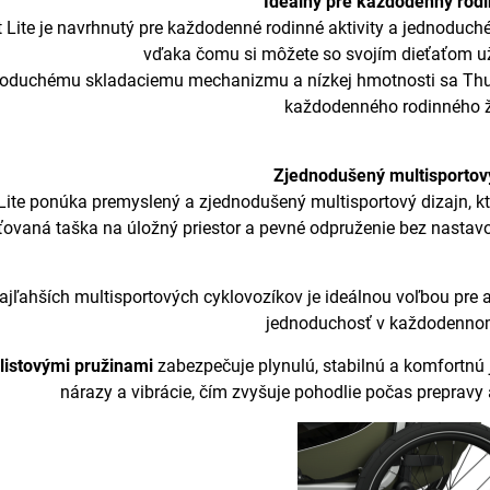
Ideálny pre každodenný rodi
 Lite je navrhnutý pre každodenné rodinné aktivity a jednoduché
vďaka čomu si môžete so svojím dieťaťom užív
oduchému skladaciemu mechanizmu a nízkej hmotnosti sa Thule
každodenného rodinného ž
Zjednodušený multisportový
Lite ponúka premyslený a zjednodušený multisportový dizajn, kt
ťovaná taška na úložný priestor a pevné odpruženie bez nasta
ajľahších multisportových cyklovozíkov je ideálnou voľbou pre a
jednoduchosť v každodennom
listovými pružinami
zabezpečuje plynulú, stabilnú a komfortnú 
nárazy a vibrácie, čím zvyšuje pohodlie počas prepravy