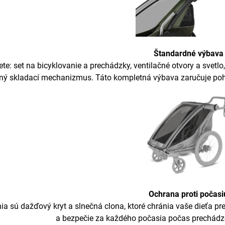
Štandardné výbava
ete: set na bicyklovanie a prechádzky, ventilačné otvory a svet
ý skladací mechanizmus. Táto kompletná výbava zaručuje pohod
Ochrana proti počasi
ia sú dažďový kryt a slnečná clona, ktoré chránia vaše dieťa
a bezpečie za každého počasia počas prechádzo