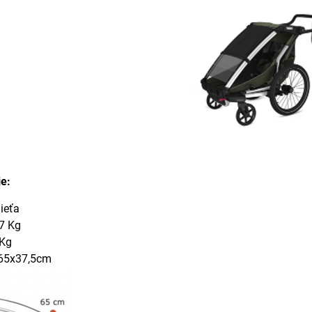
e:
ieťa
7 Kg
 Kg
65x37,5cm