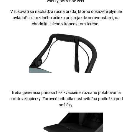
všetky potrebné veci.
V rukoväti sa nachádza ručná brzda, ktorou dokážete plynule
ovládať silu brzdného účinku pri prejazde nerovnosťami, na
chodníku, alebo v kopcovitom teréne.
Tretia generácia prináša tiež zväčšenie rozsahu polohovania
chrbtovej opierky. Zároveň pribudla nastaviteľná podložka pod
nožičky.