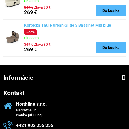
Skladom
349 €
Zľava 80 €
Do košíka
269 €
Korbička Thule Urban Glide 3 Bassinet Mid blue
-22%
Skladom
349 €
Zľava 80 €
Do košíka
269 €
Informácie
Kontakt
Northline s​.r​.o​.
Nádražná 34
Ivanka pri Dunaji
+421 902 255 255