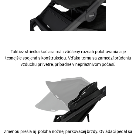
Taktiež strieška kočiara má zväčšený rozsah polohovania a je
tesnejšie spojená s konštrukciou. Vďaka tomu sa zamedzí prúdeniu
vzduchu pri vetre, prípadne v nepriaznivom počasí.
Zmenou prešla aj poloha nožnej parkovacej brzdy. Ovládací pedál sa