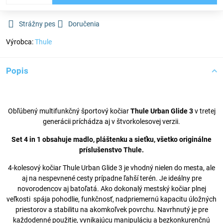
Strážny pes
Doručenia
Výrobca:
Thule
Popis
Obľúbený multifunkčný športový kočiar
Thule Urban Glide 3
v tretej
generácii príchádza aj v štvorkolesovej verzii.
Set 4 in 1 obsahuje madlo, pláštenku a sieťku, všetko originálne
príslušenstvo Thule.
4-kolesový kočiar Thule Urban Glide 3 je vhodný nielen do mesta, ale
aj na nespevnené cesty prípadne ľahší terén. Je ideálny pre
novorodencov aj batoľatá. Ako dokonalý mestský kočiar plnej
veľkosti spája pohodlie, funkčnosť, nadpriemernú kapacitu úložných
priestorov a stabilitu na akomkoľvek povrchu. Navrhnutý je pre
každodenné použitie, vynikajúcu manipuláciu a bezkonkurenčnú