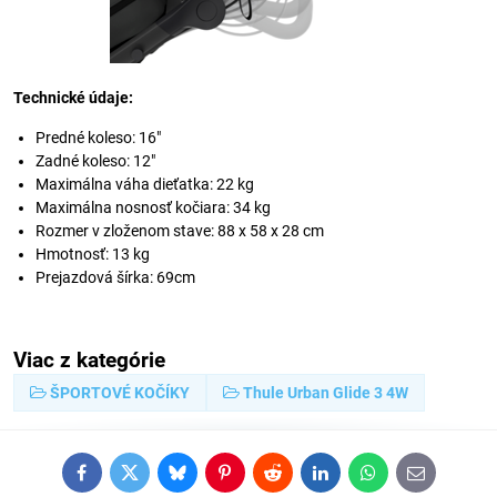
Technické údaje:
Predné koleso: 16"
Zadné koleso: 12"
Maximálna váha dieťatka: 22 kg
Maximálna nosnosť kočiara: 34 kg
Rozmer v zloženom stave: 88 x 58 x 28 cm
Hmotnosť: 13 kg
Prejazdová šírka: 69cm
Viac z kategórie
ŠPORTOVÉ KOČÍKY
Thule Urban Glide 3 4W
Facebook
Twitter
Bluesky
Pinterest
Reddit
LinkedIn
WhatsApp
E-
mail