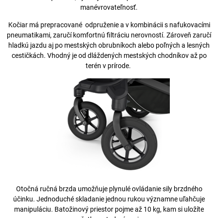
manévrovateľnosť.
Kočiar má prepracované odpruženie a v kombinácii s nafukovacími
pneumatikami, zaručí komfortnú filtráciu nerovností. Zároveň zaručí
hladkú jazdu aj po mestských obrubníkoch alebo poľných a lesných
cestičkách. Vhodný je od dláždených mestských chodníkov až po
terén v prírode.
Otočná ručná brzda umožňuje plynulé ovládanie sily brzdného
účinku. Jednoduché skladanie jednou rukou významne uľahčuje
manipuláciu. Batožinový priestor pojme až 10 kg, kam si uložíte