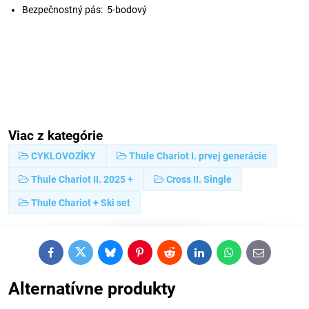
Bezpečnostný pás: 5-bodový
Viac z kategórie
CYKLOVOZÍKY
Thule Chariot I. prvej generácie
Thule Chariot II. 2025 +
Cross II. Single
Thule Chariot + Ski set
Facebook
Twitter
Bluesky
Pinterest
Reddit
LinkedIn
WhatsApp
E-
mail
Alternatívne produkty