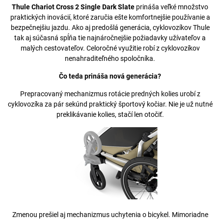
Thule Chariot Cross 2 Single Dark Slate
prináša veľké množstvo
praktických inovácií, ktoré zaručia ešte komfortnejšie používanie a
bezpečnejšiu jazdu. Ako aj predošlá generácia, cyklovozíkov Thule
tak aj súčasná spĺňa tie najnáročnejšie požiadavky užívateľov a
malých cestovateľov. Celoročné využitie robí z cyklovozíkov
nenahraditeľného spoločníka.
Čo teda prináša nová generácia?
Prepracovaný mechanizmus rotácie predných kolies urobí z
cyklovozíka za pár sekúnd praktický športový kočiar. Nie je už nutné
preklikávanie kolies, stačí len otočiť.
Zmenou prešiel aj mechanizmus uchytenia o bicykel. Mimoriadne