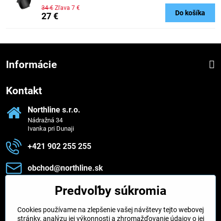
34 €
Zľava 7 €
Do košíka
27 €
Informácie
Kontakt
Northline s​.r​.o​.
Nádražná 34
Ivanka pri Dunaji
+421 902 255 255
obchod​@northline​.sk
Predvoľby súkromia
Zavoláme vám späť
Cookies používame na zlepšenie vašej návštevy tejto webovej
Váš telefón
*
stránky, analýzu jej výkonnosti a zhromažďovanie údajov o jej