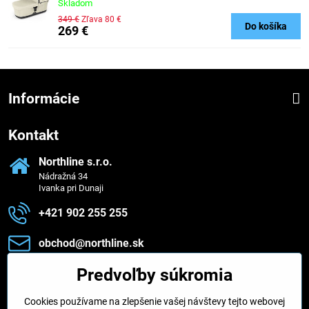
Skladom
349 €
Zľava 80 €
Do košíka
269 €
Informácie
Kontakt
Northline s​.r​.o​.
Nádražná 34
Ivanka pri Dunaji
+421 902 255 255
obchod​@northline​.sk
Predvoľby súkromia
Zavoláme vám späť
Cookies používame na zlepšenie vašej návštevy tejto webovej