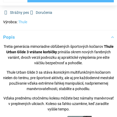
Strážny pes
Doručenia
Výrobca:
Thule
Popis
Tretia generácia mimoriadne obľúbených športových kočiarov
Thule
Urban Glide 3 vrátane korbičky
prináša okrem nových farebných
variánt, dvoch verzií podvozku aj apraktické vylepšenia pre ešte
väčšiu bezpečnosť a pohodlie.
Thule Urban Glide 3 sa stáva ikonickým multifunkčným kočiarom
nielen do terénu, pre športové aktivity, ale aj pre každodenné mestské
používanie vďaka extrémne ľahkej manipulácií, nadpriemernej
manévrovateľnosti, stabilite a pohodliu.
Vďaka prednému otočnému kolesu môžete bez námahy manévrovať
v preplnených uliciach. Koleso sa ľahko uzamkne, keď zaradíte
vyššie tempo.