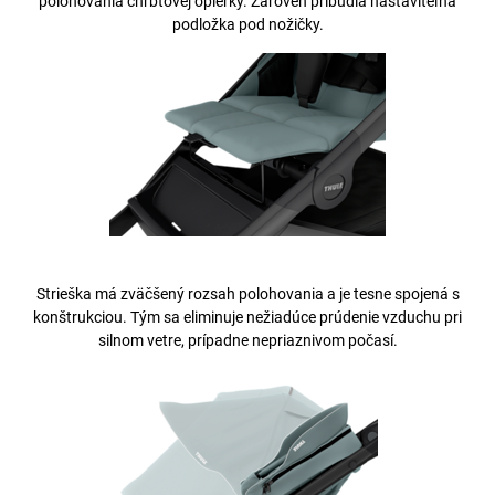
polohovania chrbtovej opierky. Zároveň pribudla nastaviteľná
podložka pod nožičky.
Strieška má zväčšený rozsah polohovania a je tesne spojená s
konštrukciou. Tým sa eliminuje nežiadúce prúdenie vzduchu pri
silnom vetre, prípadne nepriaznivom počasí.