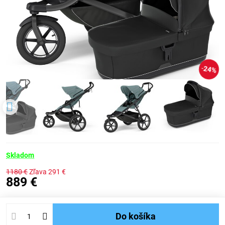
24%
Skladom
1180 €
Zľava
291 €
889 €
Do košíka