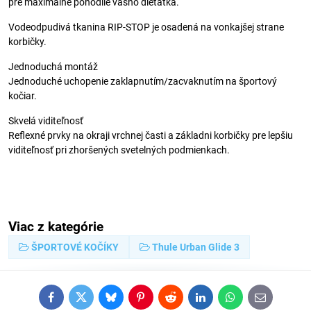
pre maximálne pohodlie vášho dieťatka.
Vodeodpudivá tkanina RIP-STOP je osadená na vonkajšej strane
korbičky.
Jednoduchá montáž
Jednoduché uchopenie zaklapnutím/zacvaknutím na športový
kočiar.
Skvelá viditeľnosť
Reflexné prvky na okraji vrchnej časti a základni korbičky pre lepšiu
viditeľnosť pri zhoršených svetelných podmienkach.
Viac z kategórie
ŠPORTOVÉ KOČÍKY
Thule Urban Glide 3
Facebook
Twitter
Bluesky
Pinterest
Reddit
LinkedIn
WhatsApp
E-
mail