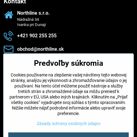
Kontakt
Northline s​.r​.o​.
Nádražná 34
Ivanka pri Dunaji
+421 902 255 255
obchod​@northline​.sk
Predvoľby súkromia
Zavoláme vám späť
Cookies používame na zlepšenie vašej návštevy tejto webovej
Váš telefón
*
stránky, analýzu jej výkonnosti a zhromažďovanie údajov o jej
používaní. Na tento účel môžeme použiť nástroje a služby
tretích strán a zhromaždené údaje sa môžu preniesť k
partnerom v EÚ, USA alebo iných krajinách. Kliknutím na „Prijať
všetky cookies“ vyjadrujete svoj súhlas s týmto spracovaním.
Nižšie môžete nájsť podrobné informácie alebo upraviť svoje
Odoslať
preferencie.
Zásady ochrany osobných údajov
©
2026
Copyright