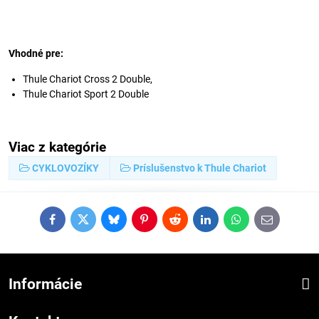
Vhodné pre:
Thule Chariot Cross 2 Double,
Thule Chariot Sport 2 Double
Viac z kategórie
CYKLOVOZÍKY
Príslušenstvo k Thule Chariot
Facebook
Twitter
Bluesky
Pinterest
Reddit
LinkedIn
WhatsApp
E-
mail
Informácie