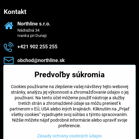
Kontakt
Northline s​.r​.o​.
Nádražná 34
Ivanka pri Dunaji
+421 902 255 255
obchod​@northline​.sk
Predvoľby súkromia
Zavoláme vám späť
Cookies používame na zlepšenie vašej návštevy tejto webovej
Váš telefón
*
stránky, analýzu jej výkonnosti a zhromažďovanie údajov o jej
používaní. Na tento účel môžeme použiť nástroje a služby
tretích strán a zhromaždené údaje sa môžu preniesť k
partnerom v EÚ, USA alebo iných krajinách. Kliknutím na „Prijať
všetky cookies“ vyjadrujete svoj súhlas s týmto spracovaním.
Nižšie môžete nájsť podrobné informácie alebo upraviť svoje
Odoslať
preferencie.
Zásady ochrany osobných údajov