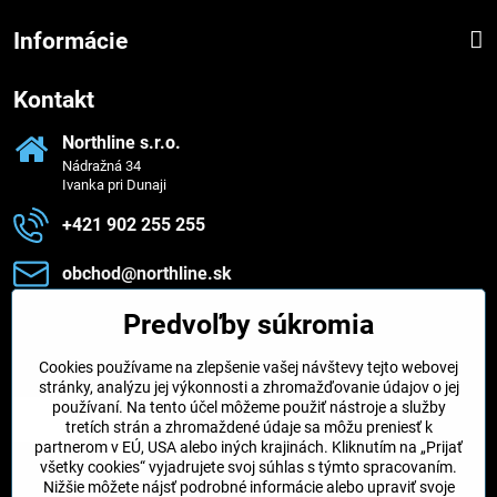
Informácie
Kontakt
Northline s​.r​.o​.
Nádražná 34
Ivanka pri Dunaji
+421 902 255 255
obchod​@northline​.sk
Predvoľby súkromia
Zavoláme vám späť
Cookies používame na zlepšenie vašej návštevy tejto webovej
Váš telefón
*
stránky, analýzu jej výkonnosti a zhromažďovanie údajov o jej
používaní. Na tento účel môžeme použiť nástroje a služby
tretích strán a zhromaždené údaje sa môžu preniesť k
partnerom v EÚ, USA alebo iných krajinách. Kliknutím na „Prijať
všetky cookies“ vyjadrujete svoj súhlas s týmto spracovaním.
Nižšie môžete nájsť podrobné informácie alebo upraviť svoje