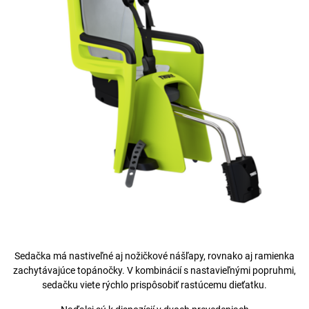
Sedačka má nastiveľné aj nožičkové nášľapy, rovnako aj ramienka
zachytávajúce topánočky. V kombinácií s nastavieľnými popruhmi,
sedačku viete rýchlo prispôsobiť rastúcemu dieťatku.