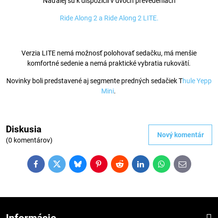
Naďalej sú k dispozícií v dvoch prevedeniach
Ride Along 2 a Ride Along 2 LITE.
Verzia LITE nemá možnosť polohovať sedačku, má menšie
komfortné sedenie a nemá praktické vybratia rukovätí.
Novinky boli predstavené aj segmente predných sedačiek T
hule Yepp
Mini
.
Diskusia
Nový komentár
(0 komentárov)
Facebook
Twitter
Bluesky
Pinterest
Reddit
LinkedIn
WhatsApp
E-
mail