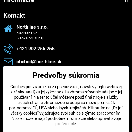
Informácie
Kontakt
Northline s​.r​.o​.
Nádražná 34
Ivanka pri Dunaji
+421 902 255 255
obchod​@northline​.sk
Predvoľby súkromia
Zavoláme vám späť
Cookies používame na zlepšenie vašej návštevy tejto webovej
Váš telefón
*
stránky, analýzu jej výkonnosti a zhromažďovanie údajov o jej
používaní. Na tento účel môžeme použiť nástroje a služby
tretích strán a zhromaždené údaje sa môžu preniesť k
partnerom v EÚ, USA alebo iných krajinách. Kliknutím na „Prijať
všetky cookies“ vyjadrujete svoj súhlas s týmto spracovaním.
Nižšie môžete nájsť podrobné informácie alebo upraviť svoje
Odoslať
preferencie.