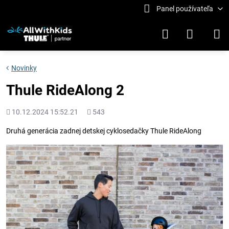
Panel používateľa
Novinky
Thule RideAlong 2
Pridané
Počet
10.12.2024 15:52.21
543
zobrazení
Druhá generácia zadnej detskej cyklosedačky Thule RideAlong