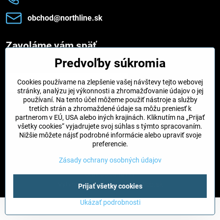
obchod​@northline​.sk
Zavoláme vám späť
Predvoľby súkromia
Váš telefón
*
Cookies používame na zlepšenie vašej návštevy tejto webovej
stránky, analýzu jej výkonnosti a zhromažďovanie údajov o jej
používaní. Na tento účel môžeme použiť nástroje a služby
tretích strán a zhromaždené údaje sa môžu preniesť k
partnerom v EÚ, USA alebo iných krajinách. Kliknutím na „Prijať
Odoslať
všetky cookies“ vyjadrujete svoj súhlas s týmto spracovaním.
Nižšie môžete nájsť podrobné informácie alebo upraviť svoje
preferencie.
©
2026
Copyright
Zásady ochrany osobných údajov
Predvoľby súkromia
Zásady ochrany osobných údajov
Stav objednávky
Vytvorené pomocou:
BiznisWeb.sk
Prijať všetky cookies
Ukázať podrobnosti