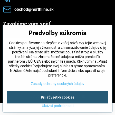
obchod​@northline​.sk
Zavoláme vám späť
Predvoľby súkromia
Váš telefón
*
Cookies používame na zlepšenie vašej návštevy tejto webovej
stránky, analýzu jej výkonnosti a zhromažďovanie údajov o jej
používaní. Na tento účel môžeme použiť nástroje a služby
tretích strán a zhromaždené údaje sa môžu preniesť k
partnerom v EÚ, USA alebo iných krajinách. Kliknutím na „Prijať
Odoslať
všetky cookies“ vyjadrujete svoj súhlas s týmto spracovaním.
Nižšie môžete nájsť podrobné informácie alebo upraviť svoje
preferencie.
©
2026
Copyright
Zásady ochrany osobných údajov
Predvoľby súkromia
Zásady ochrany osobných údajov
Stav objednávky
Vytvorené pomocou:
BiznisWeb.sk
Prijať všetky cookies
Ukázať podrobnosti