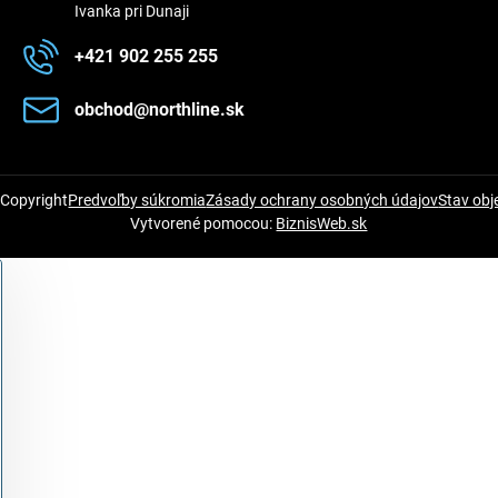
Ivanka pri Dunaji
+421 902 255 255
obchod​@northline​.sk
Copyright
Predvoľby súkromia
Zásady ochrany osobných údajov
Stav ob
Vytvorené pomocou:
BiznisWeb.sk