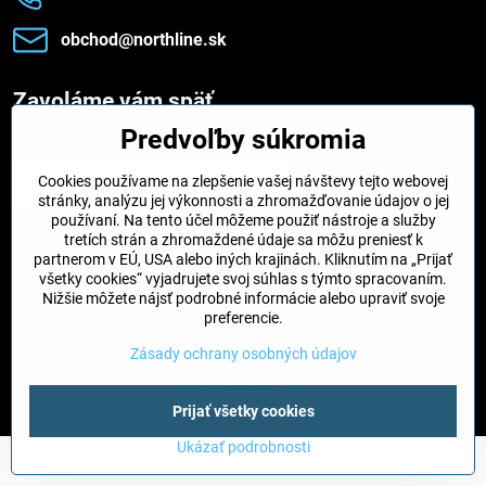
obchod​@northline​.sk
Zavoláme vám späť
Predvoľby súkromia
Váš telefón
*
Cookies používame na zlepšenie vašej návštevy tejto webovej
stránky, analýzu jej výkonnosti a zhromažďovanie údajov o jej
používaní. Na tento účel môžeme použiť nástroje a služby
tretích strán a zhromaždené údaje sa môžu preniesť k
partnerom v EÚ, USA alebo iných krajinách. Kliknutím na „Prijať
Odoslať
všetky cookies“ vyjadrujete svoj súhlas s týmto spracovaním.
Nižšie môžete nájsť podrobné informácie alebo upraviť svoje
preferencie.
©
2026
Copyright
Zásady ochrany osobných údajov
Predvoľby súkromia
Zásady ochrany osobných údajov
Stav objednávky
Vytvorené pomocou:
BiznisWeb.sk
Prijať všetky cookies
Ukázať podrobnosti