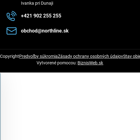
Ivanka pri Dunaji
+421 902 255 255
obchod​@northline​.sk
Copyright
Predvoľby súkromia
Zásady ochrany osobných údajov
Stav ob
Vytvorené pomocou:
BiznisWeb.sk